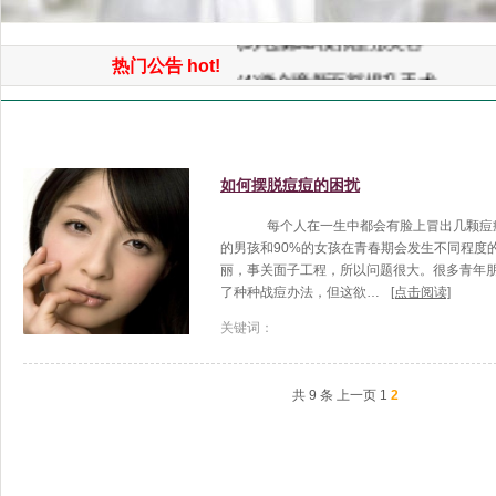
(5)电脑3D模拟整形美容
热门公告 hot!
(4)微创童颜面部提升手术
(3)3D鼻综合整形手术
首页
>>
激光中心
>> 激光美容
(2)面部自体脂肪平衡术（年轻化
(1)免开刀光波汽化除皱术
如何摆脱痘痘的困扰
每个人在一生中都会有脸上冒出几颗痘痘
的男孩和90%的女孩在青春期会发生不同程度
丽，事关面子工程，所以问题很大。很多青年
了种种战痘办法，但这欲…
[点击阅读]
关键词：
共 9 条
上一页
1
2