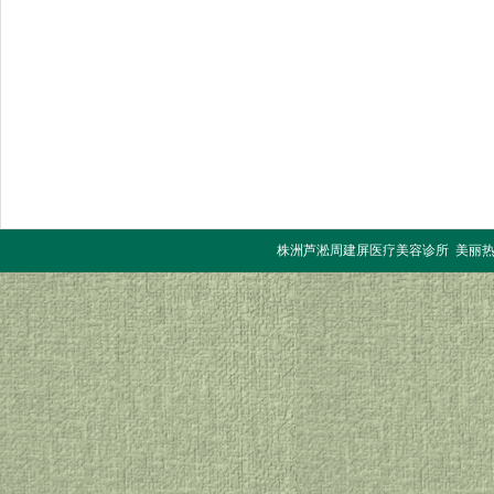
株洲芦淞周建屏医疗美容诊所 美丽热线：