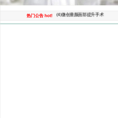
(5)电脑3D模拟整形美容
(4)微创童颜面部提升手术
热门公告 hot!
(3)3D鼻综合整形手术
首页
>> 减肥中心
(2)面部自体脂肪平衡术（年轻化
(1)免开刀光波汽化除皱术