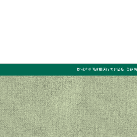
株洲芦淞周建屏医疗美容诊所 美丽热线：