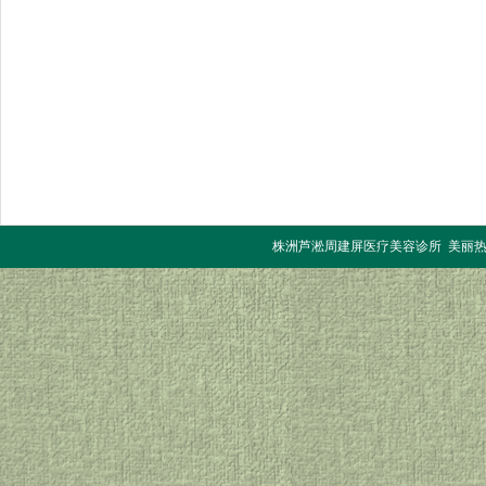
株洲芦淞周建屏医疗美容诊所 美丽热线：