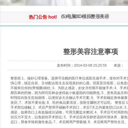
(6）微创重睑（双眼皮）小眼开
(5)电脑3D模拟整形美容
热门公告 hot!
(4)微创童颜面部提升手术
首页
>> 注意事项 >> 整形美容注意事项
(3)3D鼻综合整形手术
(2)面部自体脂肪平衡术（年轻化
整形美容注意事项
(1)免开刀光波汽化除皱术
发布时间：2014-03-08 15:25:55 来源：
整形前 1、做好心理准备。选择可信赖的医疗单位或医生做手术，使你对手术
惧心理，镇定自若、主动配合医生去实现美好的心愿。切莫盲目投医，以免造成
不能有任何的(带细菌)病灶; 3、为防止感染，妇女月经期不能做手术; 4、手
斯匹林的药物，因为阿司匹林会使得血小板凝固的功能降低; 5、患有高血压
时翔实向医生告知病情，以便应诊大夫确认手术方案; 6、手术前确定身体健
炎症; 7、术前不要化妆; 8、吃的食品要清淡，按医生嘱咐才可以吃。 整形后
手术部位碰触; 2、术后严禁用手碰触手术切口，术后7天之内避免切口沾水; 
感染，如果伤口上有血痂或分泌物，可用无菌盐水擦拭; 4、手术后可对局部
但压力不宜大，以免损伤手术部位; 5、手术后应有安静舒适的环境休养，避免负
忌口，禁食辛辣刺激性食品; 7、术后两周严禁吸烟; 8、术后两周严禁性生活。