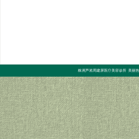
株洲芦淞周建屏医疗美容诊所 美丽热线：