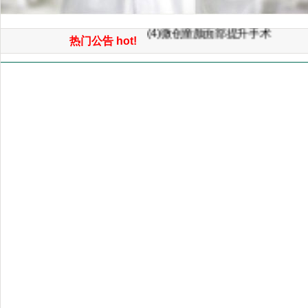
(5)电脑3D模拟整形美容
(4)微创童颜面部提升手术
热门公告 hot!
(3)3D鼻综合整形手术
(2)面部自体脂肪平衡术（年轻化
首页
>> 微整形中心
(1)免开刀光波汽化除皱术