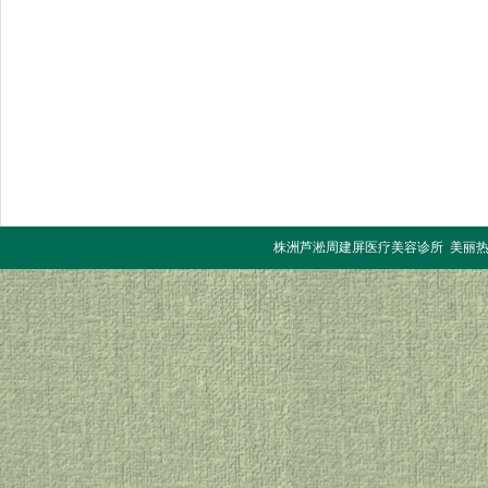
株洲芦淞周建屏医疗美容诊所 美丽热线：