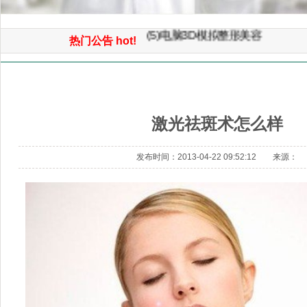
(6）微创重睑（双眼皮）小眼开
(5)电脑3D模拟整形美容
热门公告 hot!
(4)微创童颜面部提升手术
首页
>> 激光美容 >> 激光祛斑术怎么样
(3)3D鼻综合整形手术
(2)面部自体脂肪平衡术（年轻化
激光祛斑术怎么样
(1)免开刀光波汽化除皱术
发布时间：2013-04-22 09:52:12 来源：