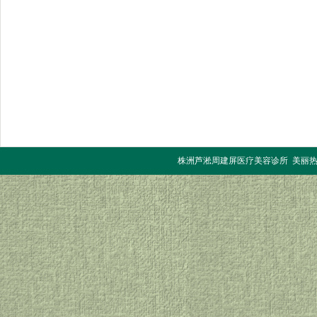
株洲芦淞周建屏医疗美容诊所 美丽热线：