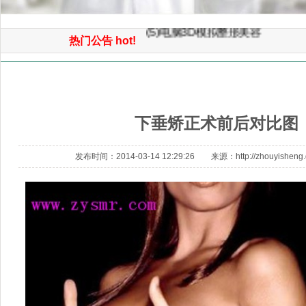
(6）微创重睑（双眼皮）小眼开
(5)电脑3D模拟整形美容
热门公告 hot!
(4)微创童颜面部提升手术
(3)3D鼻综合整形手术
首页
>> 胸部美容 >> 下垂矫正术前后对比图
(2)面部自体脂肪平衡术（年轻化
下垂矫正术前后对比图
(1)免开刀光波汽化除皱术
发布时间：2014-03-14 12:29:26 来源：http://zhouyisheng.d1