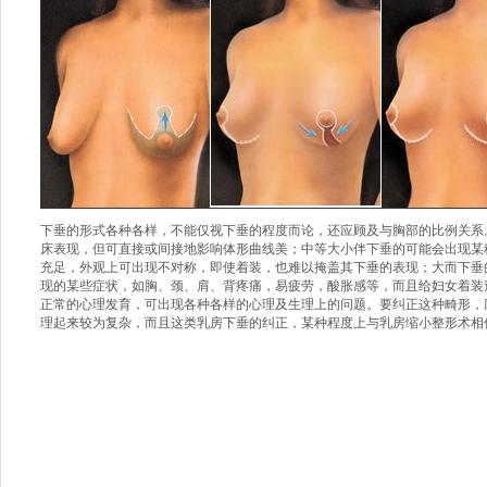
下垂的形式各种各样，不能仅视下垂的程度而论，还应顾及与胸部的比例关系
床表现，但可直接或间接地影响体形曲线美；中等大小伴下垂的可能会出现某
充足，外观上可出现不对称，即使着装，也难以掩盖其下垂的表现；大而下垂
现的某些症状，如胸、颈、肩、背疼痛，易疲劳，酸胀感等，而且给妇女着装
正常的心理发育，可出现各种各样的心理及生理上的问题。要纠正这种畸形，
理起来较为复杂，而且这类乳房下垂的纠正，某种程度上与乳房缩小整形术相