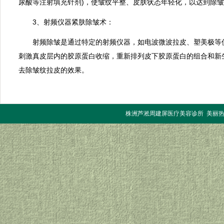
尿酸等注射填充针剂)，使皱纹平整、皮肤状态年轻化，以达到除
3、射频仪器紧肤除皱术：
射频除皱是通过特定的射频仪器，如电波微波拉皮、塑美极等
刺激真皮层内的胶原蛋白收缩，重新排列皮下胶原蛋白的组合和新
去除皱纹拉皮的效果。
株洲芦淞周建屏医疗美容诊所 美丽热线：