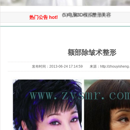
(6）微创重睑（双眼皮）小眼开
(5)电脑3D模拟整形美容
热门公告 hot!
(4)微创童颜面部提升手术
首页
>> 除皱专题 >> 额部除皱术整形
(3)3D鼻综合整形手术
(2)面部自体脂肪平衡术（年轻化
额部除皱术整形
(1)免开刀光波汽化除皱术
发布时间：2013-06-24 17:14:59 来源：http://zhouyisheng.d1