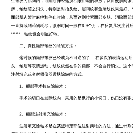
生皱纹的肌肉内，可阻断神经递质乙酰胆碱的释放，从而使肌肉张
痹，皱纹随之消失，特别是对抬头纹、眉间纹和鱼尾纹效果最好。***
面部肌肉暂时麻痹和停止收缩，从而达到拉紧面部皮肤、消除面部
一直持续到药物耗尽，微创时间一般在6-9个月，在反复几次注射
******，皱纹也会明显好转。
二、真性额部皱纹的除皱方法：
这时候的额部皱纹已经成为不可逆的了， 在多次的表情运动后
头、皱眉等表情运动，皱纹依然在你的额部，不会自行消失。这个
注射填充或者射频仪器紧肤除皱的方式。
1、额部手术拉皮除皱术：
手术的切口在发际线内，采用的是纵行的小切口，伤口没有张
2、额部注射填充除皱术：
注射填充除皱术是在某些特定部位注射药物的方法，通过针剂的