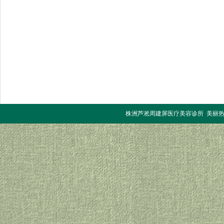
株洲芦淞周建屏医疗美容诊所 美丽热线：