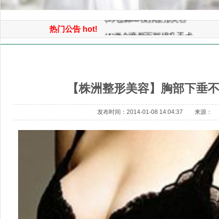
(5)电脑3D模拟整形美容
热门公告 hot!
(4)微创童颜面部提升手术
(3)3D鼻综合整形手术
首页
>> 美容资讯 >> 【株洲整形美容】胸部下垂不可怕
(2)面部自体脂肪平衡术（年轻化
(1)免开刀光波汽化除皱术
【株洲整形美容】胸部下垂
发布时间：2014-01-08 14:04:37 来源：