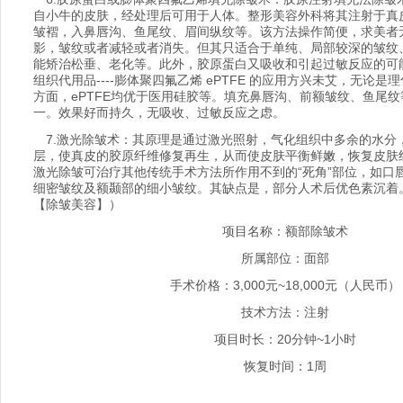
自小牛的皮肤，经处理后可用于人体。整形美容外科将其注射于真
皱褶，入鼻唇沟、鱼尾纹、眉间纵纹等。该方法操作简便，求美者
影，皱纹或者减轻或者消失。但其只适合于单纯、局部较深的皱纹
能矫治松垂、老化等。此外，胶原蛋白又吸收和引起过敏反应的可
组织代用品----膨体聚四氟乙烯 ePTFE 的应用方兴未艾，无论
方面，ePTFE均优于医用硅胶等。填充鼻唇沟、前额皱纹、鱼尾纹等
一。效果好而持久，无吸收、过敏反应之虑。
7.激光除皱术：其原理是通过激光照射，气化组织中多余的水分
层，使真皮的胶原纤维修复再生，从而使皮肤平衡鲜嫩，恢复皮肤
激光除皱可治疗其他传统手术方法所作用不到的“死角”部位，如口
细密皱纹及额颞部的细小皱纹。其缺点是，部分人术后优色素沉着
【除皱美容】）
项目名称：
额部除皱术
所属部位：
面部
手术价格：
3,000元~18,000元（人民币）
技术方法：
注射
项目时长：
20分钟~1小时
恢复时间：
1周