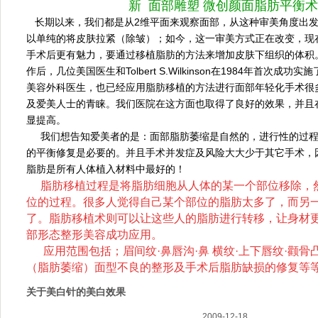
新
面部雕塑
微创
颜面脂肪平衡术
长期以来，我们都是从2维平面来观察面部，从这种审美角度出发
以单纯的将皮肤拉紧（除皱）；如今，这一审美方式正在改变，现
手术后更有魅力，要通过移植脂肪的方法来增加皮肤下组织的体积
作后，几位美国医生和Tolbert S.Wilkinson在1984年首次成
美容外科医生，也已经应用脂肪移植的方法进行面部年轻化手术很
及爱美人士的青睐。我们医院在这方面也取得了良好的效果，并且
显提高。
我们想告知爱美者的是：面部脂肪萎缩是自然的，进行性的过程
的平衡修复是必要的。并且手术并发症及风险大大少于其它手术，
脂肪是所有人体植入材料中最好的！
脂肪移植过程是将脂肪细胞从人体的某一个部位移除，
位的过程。很多人觉得自己某个部位的脂肪太多了，而另
了。脂肪移植术则可以让这些人的脂肪进行转移，让身材
部形态整形美容成功应用。
应用范围包括；眉间纹·鼻唇沟·鼻 横纹·上下唇纹·颧骨凸
（脂肪萎缩）面型不良的整形及手术后脂肪缺损的修复等
关于美白针的美白效果
2009-12-18