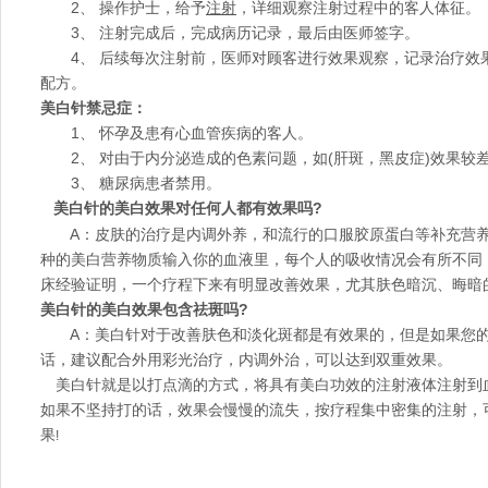
2、 操作护士，给予
注射
，详细观察注射过程中的客人体征。
3、 注射完成后，完成病历记录，最后由医师签字。
4、 后续每次注射前，医师对顾客进行效果观察，记录治疗效
配方。
美白针禁忌症：
1、 怀孕及患有心血管疾病的客人。
2、 对由于内分泌造成的色素问题，如(肝斑，黑皮症)效果较
3、 糖尿病患者禁用。
美白针的美白效果对任何人都有效果吗
?
A：皮肤的治疗是内调外养，和流行的口服胶原蛋白等补充营养
种的美白营养物质输入你的血液里，每个人的吸收情况会有所不同
床经验证明，一个疗程下来有明显改善效果，尤其肤色暗沉、晦暗
美白针的美白效果包含祛斑吗
?
A：美白针对于改善肤色和淡化斑都是有效果的，但是如果您的
话，建议配合外用彩光治疗，内调外治，可以达到双重效果。
美白针就是以打点滴的方式，将具有美白功效的注射液体注射到
如果不坚持打的话，效果会慢慢的流失，按疗程集中密集的注射，
果
!