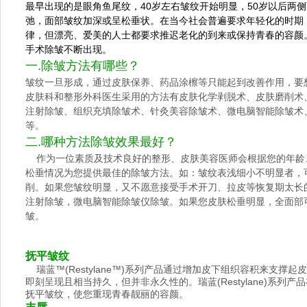
最早出现的是眼角鱼尾纹，40岁左右皱纹开始明显，50岁以后两
弛，面部皱纹加深或呈松垂状。在当今社会普遍要求年轻化的时期
律，但漂亮、爱美的人士都要求推迟老化的到来或保持青春的容颜
手术除皱不断出现。
一.除皱方法有哪些？
皱纹一旦形成，通过皮肤保养、药品涂檫等只能起到改善作用，要
皮肤科和整形外科医生采用的方法有皮肤化学剥脱术、皮肤磨削术、
注射除皱、组织充填除皱术、针灸美容除皱术、微电脑智能除皱术
等。
二.哪种方法除皱效果最好？
作为一位素质及技术良好的整形、皮肤美容医师会根据您的年龄
松垂情况为您提供最佳的除皱方法。如：皱纹表浅细小不明显者，
削。如果您皱纹明显，又不愿意接受手术开刀、拉皮等恢复期太长的
注射除皱，微电脑智能除皱仪除皱。如果您皮肤松垂明显，全面部
皱。
抚平皱纹
瑞蓝™(Restylane™)系列产品通过增加皮下组织容积来支撑
即刻呈现且相当持久，但并非永久性的。瑞蓝(Restylane)系列
抚平皱纹，使您重现青春靓丽的容颜。