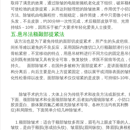
取得了满意的效果，通过除皱的电能射频机老化皮下组织，破坏额
可使松弛的皮肤提紧，从而达到较理想的除皱效果，作用优于小切
方法。除皱机由电脑程控，性能稳定，操作简捷，术中只需微小针
头发，不去皮肤，约30分钟一次性完成，术后额部皮肤平坦、光滑
持续5－10年，因而乐于被广大要求年轻化爱美人士接受。
五.悬吊法额颞部提紧法
该方法也是为了避免传统的面部切皮提紧术，所产生的头皮疤痕
间长等难以避免的不良反应，采用国际内微切口入行额颞部潜行分
骨粘紧密，不宜移动的特点，用悬吊材料进行不同方位的固定悬吊
达到既有效除皱又具有安全可靠，恢复较快，求医不留痕等优点，
持久。 面部除皱术，在国外多被称为“面部提紧术”，是讲面颈部
构分离后，向后主要是向上方提紧固定，借以展平或消除表面的皱
化性松垂得以改变。面部除皱术仅仅缩紧的是皮肤，可持续5-10年
除皱手术的方法，大体上分为传统手术和改良方法或新技术。
下面、颈部除皱术和全面颈部除皱术;后者如内窥镜除皱术，小切
胶原蛋白、膨体聚四氟乙烯填充除皱术等等。各种方法均有其利弊
症)和局限性。下面简单介绍几种除皱术。
1.额部除皱术：适合于额部皱纹多而深，眉毛与上眼皮下垂的人
皱纹，是由于额肌(形成抬头纹)、皱眉肌(眉间纵纹)、降眉肌(鼻根