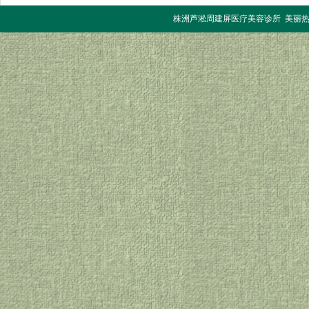
株洲芦淞周建屏医疗美容诊所 美丽热线：