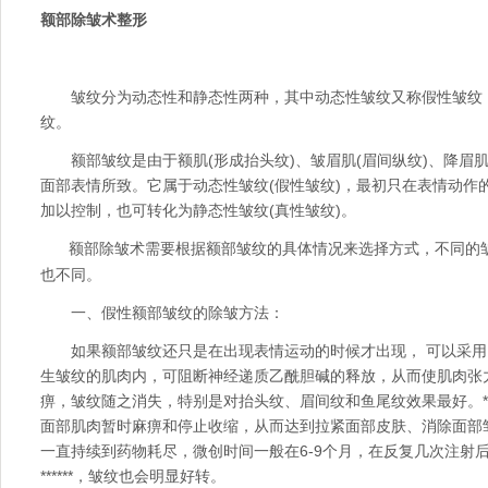
额部除皱术整形
皱纹分为动态性和静态性两种，其中动态性皱纹又称假性皱纹
纹。
额部皱纹是由于额肌(形成抬头纹)、皱眉肌(眉间纵纹)、降眉肌
面部表情所致。它属于动态性皱纹(假性皱纹)，最初只在表情动作
加以控制，也可转化为静态性皱纹(真性皱纹)。
额部除皱术需要根据额部皱纹的具体情况来选择方式，不同的
也不同。
一、假性额部皱纹的除皱方法：
如果额部皱纹还只是在出现表情运动的时候才出现， 可以采用肉毒注
生皱纹的肌肉内，可阻断神经递质乙酰胆碱的释放，从而使肌肉张
痹，皱纹随之消失，特别是对抬头纹、眉间纹和鱼尾纹效果最好。***
面部肌肉暂时麻痹和停止收缩，从而达到拉紧面部皮肤、消除面部
一直持续到药物耗尽，微创时间一般在6-9个月，在反复几次注射
******，皱纹也会明显好转。