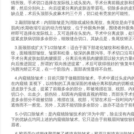
情所致。手术切口选择在发际线上或头发内。手术分离前额皮肤和
断，然后分别向上、向后提紧分离的皮肤连带眉毛。切除多余的皮
缺点是，术后头顶部头皮麻木约三个月，切口处有秃发的可能性。
2.颞部除皱术：内部除皱是为消除或减轻鱼尾纹。鱼尾纹是由于
肌肉)长期收缩引起的动力性皱纹，位于外眼角外侧，围绕者外眼
样即可选择在发际线上，又可选择在头发内。手术中分离皮肤，处
提紧皮肤病切除多余部分，细致缝合切口。其缺点是，鱼尾纹矫正
3.面颈部或扩大下1/2除皱术：适合于面下部老化皱纹和松垂的
纹，面颊颈部皱纹、皱襞和松垂，较深的鼻唇沟等。手术切口沿耳
手术分离皮肤如肌肉腱膜层，分离后先将肌肉腱膜层以较大的力量
向后推进固定，所谓的“双向推进提紧”，术后可获得很好的“恢复年
沟唇沟矫正不足，在一个阶段内，面部表情显得不自然。
4.内窥镜除皱术：目前只限于做额部除皱术。手术中通过头皮内
在内窥镜 直视下，以特制的工具做深面的准确分离和肌肉的切断
进皮肤于头皮，提紧了前额多余的部分，即被堆摺在顶、枕部。内
切口小、出血少、损伤轻，却因有内窥镜直视的帮助，而部失手术
是多余部分不能被切除，堆摺在顶、枕部，可望在术后一段时间内
遮饰而不一察觉。另外，又因不能切除多余部分，故亦不适合于前额
5.小切口除皱术：是内窥镜除皱技术的“洋为中用”，除去没有内
下的优缺点均同上述的内窥镜除皱术。它只适合于前额眉间皱纹较
眉者。
6.胶原蛋白或膨体聚四氟乙烯填充除皱术：胶原注射填充法除皱