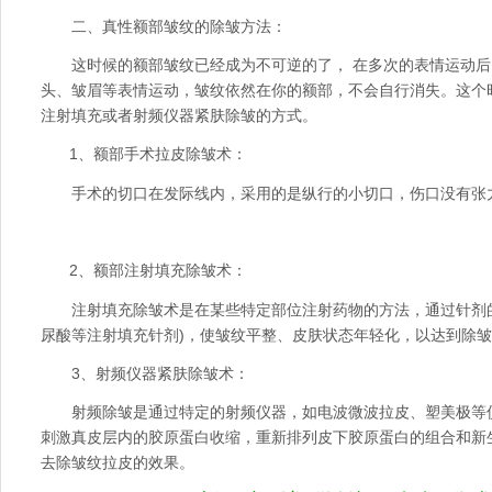
二、真性额部皱纹的除皱方法：
这时候的额部皱纹已经成为不可逆的了， 在多次的表情运动后
头、皱眉等表情运动，皱纹依然在你的额部，不会自行消失。这个
注射填充或者射频仪器紧肤除皱的方式。
1、额部手术拉皮除皱术：
手术的切口在发际线内，采用的是纵行的小切口，伤口没有张
2、额部注射填充除皱术：
注射填充除皱术是在某些特定部位注射药物的方法，通过针剂的
尿酸等注射填充针剂)，使皱纹平整、皮肤状态年轻化，以达到除
3、射频仪器紧肤除皱术：
射频除皱是通过特定的射频仪器，如电波微波拉皮、塑美极等
刺激真皮层内的胶原蛋白收缩，重新排列皮下胶原蛋白的组合和新
去除皱纹拉皮的效果。