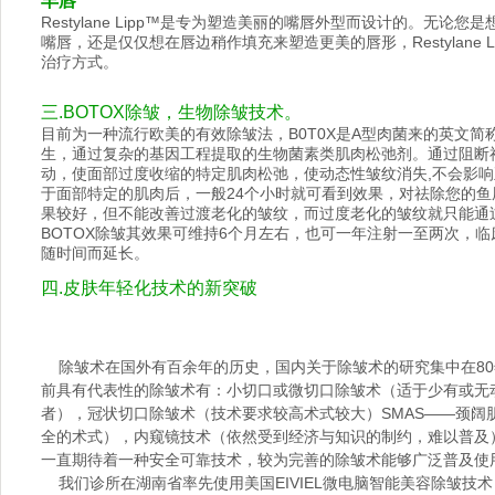
丰唇
Restylane Lipp™是专为塑造美丽的嘴唇外型而设计的。无论
嘴唇，还是仅仅想在唇边稍作填充来塑造更美的唇形，Restylane 
治疗方式。
三.BOTOX除皱，生物除皱技术。
目前为一种流行欧美的有效除皱法，B0T0X是A型肉菌来的英文简
生，通过复杂的基因工程提取的生物菌素类肌肉松弛剂。通过阻断
动，使面部过度收缩的特定肌肉松弛，使动态性皱纹消失,不会影响正
于面部特定的肌肉后，一般24个小时就可看到效果，对祛除您的鱼
果较好，但不能改善过渡老化的皱纹，而过度老化的皱纹就只能通
BOTOX除皱其效果可维持6个月左右，也可一年注射一至两次，
随时间而延长。
四.皮肤年轻化技术的新突破
除皱术在国外有百余年的历史，国内关于除皱术的研究集中在80年
前具有代表性的除皱术有：小切口或微切口除皱术（适于少有或无
者），冠状切口除皱术（技术要求较高术式较大）SMAS——颈阔
全的术式），内窥镜技术（依然受到经济与知识的制约，难以普及
一直期待着一种安全可靠技术，较为完善的除皱术能够广泛普及使
我们诊所在湖南省率先使用美国EIVIEL微电脑智能美容除皱技