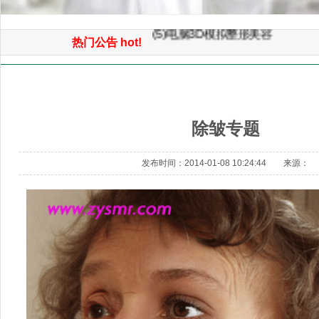
(5)电脑3D模拟整形美容
热门公告 hot!
(4)微创童颜面部提升手术
(3)3D鼻综合整形手术
首页
>> 经典项目 >> 除皱专题
(2)面部自体脂肪平衡术（年轻化
(1)免开刀光波汽化除皱术
除皱专题
发布时间：2014-01-08 10:24:44 来源：