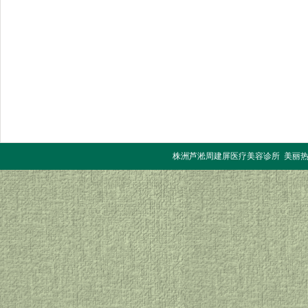
株洲芦淞周建屏医疗美容诊所 美丽热线：