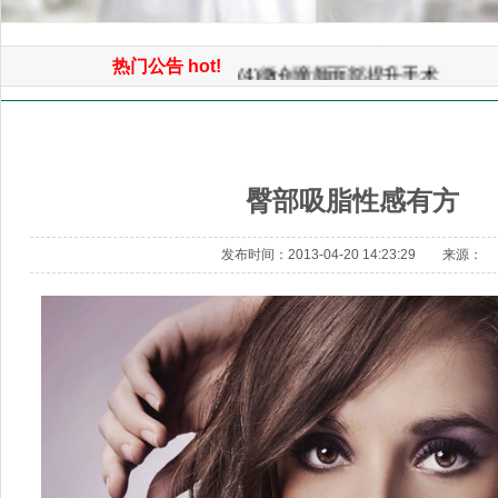
(5)电脑3D模拟整形美容
(4)微创童颜面部提升手术
热门公告 hot!
(3)3D鼻综合整形手术
首页
>> 吸脂减肥 >> 臀部吸脂性感有方
(2)面部自体脂肪平衡术（年轻化
(1)免开刀光波汽化除皱术
臀部吸脂性感有方
发布时间：2013-04-20 14:23:29 来源：