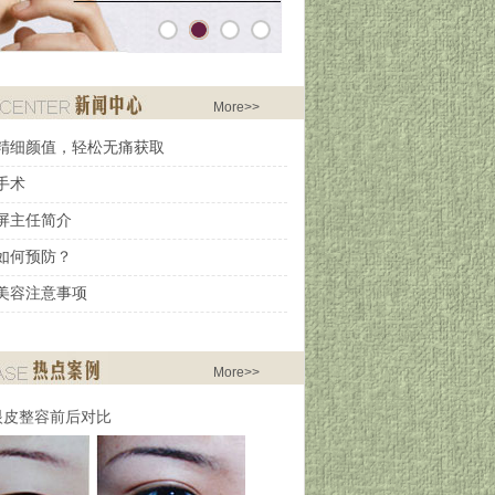
More>>
精细颜值，轻松无痛获取
手术
屏主任简介
如何预防？
美容注意事项
More>>
眼皮整容前后对比