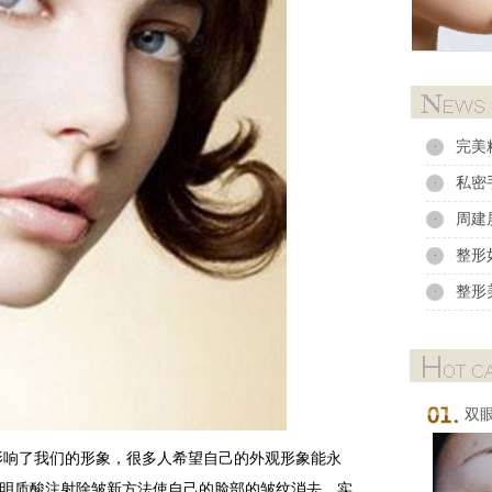
完美
·
私密
·
周建
·
整形
·
整形
·
双
影响了我们的形象，很多人希望自己的外观形象能永
明质酸注射除皱新方法使自己的脸部的皱纹消去，实