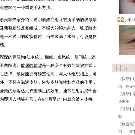
容整容的一种重要手术方法。
消
美容专家介绍，透明质酸注射除皱所采纳的玻尿酸
及葡萄糖酸反复组成，有强大的锁水能力。玻尿酸大
是一种透明的胶状物质，当中吸满了水分，可说是皮
感。
深的鼻唇沟(法令纹)、额纹、鱼尾纹、眉间纹，还
不留踪迹。
玻尿酸除皱
是一种安全有效的除皱方式，
心选择。玻尿酸拥有稳定性高，与人体组织相近，可
【眼部】
外，还具有滋润皮肤，恢复皮肤弹性和光泽的作用，
术、眉提
爱美的顾客达到双重满足的效果。通常注射后局部会
【鼻部】
内即进入动摇外形，在6个月至1年内就会被人体接
头缩小
【耳部】
院）
【颌面部
剂）、丰