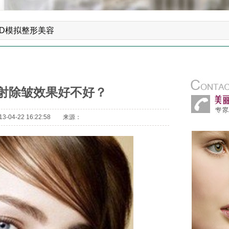
创重睑（双眼皮）小眼开大整形术
脑3D模拟整形美容
创童颜面部提升手术
好？
D鼻综合整形手术
部自体脂肪平衡术（年轻化）
射除皱效果好不好？
开刀光波汽化除皱术
-04-22 16:22:58 来源：