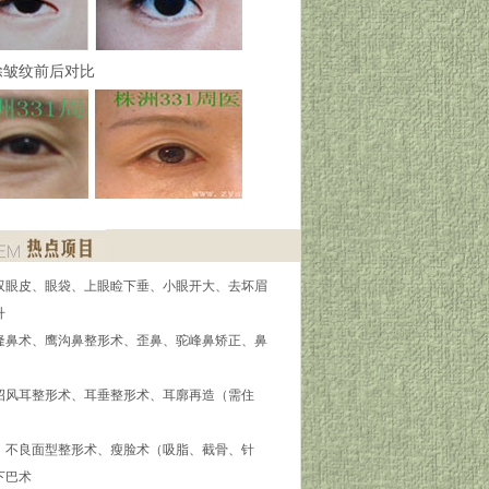
除皱纹前后对比
双眼皮、眼袋、上眼睑下垂、小眼开大、去坏眉
升
隆鼻术、鹰沟鼻整形术、歪鼻、驼峰鼻矫正、鼻
招风耳整形术、耳垂整形术、耳廓再造（需住
】不良面型整形术、瘦脸术（吸脂、截骨、针
下巴术