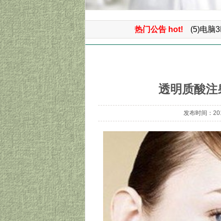
(6）微
(5)电
热门公告 hot!
(4)微
首页
>> 注射类 >> 透明质酸注射除皱效果好不
(3)3
(2)面
透明质酸注
(1)免
发布时间：2013