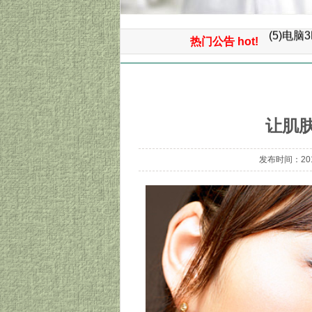
(6）微
(5)电
热门公告 hot!
(4)微
首页
>> 光子嫩肤 >> 让肌肤回到婴儿时代
(3)3
(2)面
让肌
(1)免
发布时间：2013