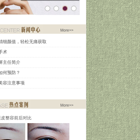
More>>
精细颜值，轻松无痛获取
手术
屏主任简介
如何预防？
美容注意事项
More>>
眼皮整容前后对比