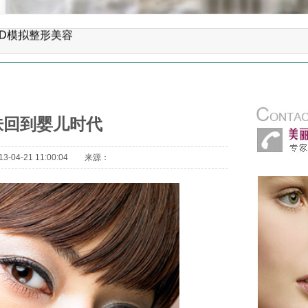
创重睑（双眼皮）小眼开大整形术
脑3D模拟整形美容
创童颜面部提升手术
D鼻综合整形手术
部自体脂肪平衡术（年轻化）
肤回到婴儿时代
开刀光波汽化除皱术
-04-21 11:00:04 来源：